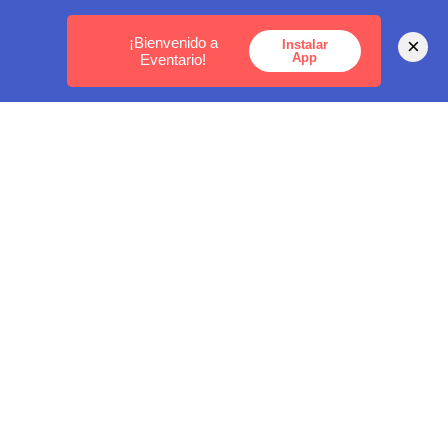
MEDELLÍN -
BOGOTÁ -
CARTAGENA
¡Bienvenido a
×
Instalar
App
Eventario!