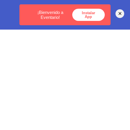
MEDELLÍN -
BOGOTÁ -
CARTAGENA
¡Bienvenido a
×
Instalar
App
Eventario!