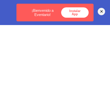
MEDELLÍN -
BOGOTÁ -
CARTAGENA
¡Bienvenido a
×
Instalar
App
Eventario!