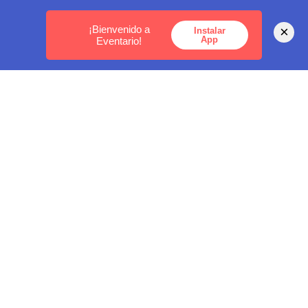
MEDELLÍN -
BOGOTÁ -
CARTAGENA
¡Bienvenido a
×
Instalar
App
Eventario!