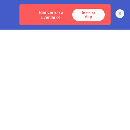
MEDELLÍN -
BOGOTÁ -
CARTAGENA
¡Bienvenido a
×
Instalar
App
Eventario!