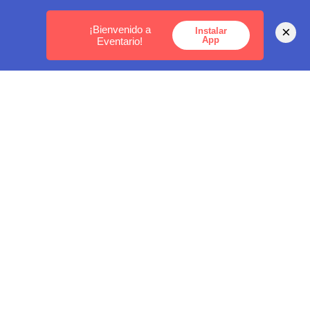
MEDELLÍN -
BOGOTÁ -
CARTAGENA
¡Bienvenido a
×
Instalar
App
Eventario!